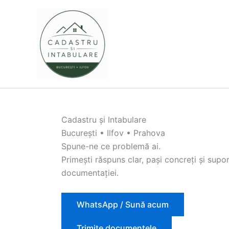
Skip
to
content
Cadastru și Intabulare
București • Ilfov • Prahova
Spune-ne ce problemă ai.
Primești răspuns clar, pași concreți și sup
documentației.
WhatsApp / Sună acum
Trimite documentele