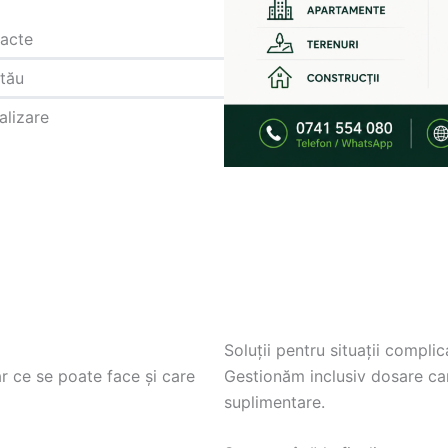
 acte
 tău
alizare
Soluții pentru situații complic
ar ce se poate face și care
Gestionăm inclusiv dosare car
suplimentare.