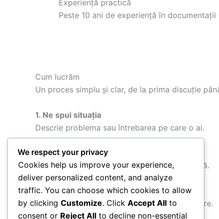
Experiență practică
Peste 10 ani de experiență în documentații 
Cum lucrăm
Un proces simplu și clar, de la prima discuție pân
1. Ne spui situația
Descrie problema sau întrebarea pe care o ai.
We respect your privacy
2. Analizăm documentele
Cookies help us improve your experience,
Verificăm actele și identificăm soluția potrivită.
deliver personalized content, and analyze
traffic. You can choose which cookies to allow
3. Pregătim documentația
by clicking
Customize
. Click
Accept All
to
Realizăm măsurătorile și documentele necesare.
consent or
Reject All
to decline non-essential