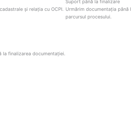
Suport până la finalizare
cadastrale și relația cu OCPI.
Urmărim documentația până la 
parcursul procesului.
ă la finalizarea documentației.